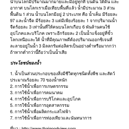
น้ำบนโลกมีปริมาณมากมายและมีอยู่ทุกที่ บนดิน ใต้ดิน และ
อากาศ บนโลกเราเมื่อเทียบพื้นที่แล้ว น้ำมีประมาณ 3 ส่วน
พื้นดิน 1 ส่วน น้ำบนโลกมีอยู่ 2 ประเภท คือ น้ำเค็ม มีร้อยละ
97 และน้ำจืด มีร้อยละ 3 แต่มีเพียงร้อยละ 1 จากปริมาณน้ำ
จืดร้อยละ 3 เท่านั้นที่ให้คนบนโลกเกือบ 6 พันล้านคนใช้
อุปโภคและบริโภค เพราะอีกร้อยละ 2 เป็นน้ำแข็งอยู่ที่ขั้ว
โลกเหนือและใต้ น้ำที่มีคุณภาพดีต้องปริมาณออกซิเจนที่
ละลายอยู่ในน้ำ 3 มิลลกรัมต่อลิตรเป็นอย่างต่ำหรือมากกว่า
ถ้าหากต่ำกว่านี้ถือว่าเป็นน้ำเสีย
ประโยชน์ของน้ำ
1. น้ำเป็นส่วนประกอบของสิ่งมีชีวิตทุกชนิดทั้งพืช และสัตว์
ประมาณร้อยละ 70 ของน้ำหนัก
2. การใช้น้ำเพื่อการเกษตรกรรม
3. การใช้น้ำเพื่อการคมนาคม
4. การใช้น้ำเพื่อการบริโภคและอุปโภค
5. การใช้น้ำเพื่อการอุตสาหกรรม
6. การใช้น้ำเพื่อผลิตกระแสไฟฟ้า
7. การใช้น้ำเพื่อการท่องเทียวและนันทนาการ
ที่มา : http://www.thaigoodview.com