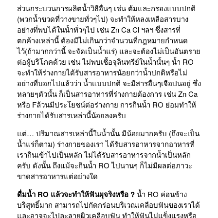
ส่วนกระบวนการผลิตน้ำวิธีอื่นๆ เช่น ต้มและกรองแบบปกติ
(พวกน้ำขวดที่วางขายทั่วๆไป) จะทำให้หลงเหลือสารบาง
อย่างที่พบได้ในน้ำทั่วๆไป เช่น Zn Ca Cl ฯลฯ ซึ่งสารที่
ตกค้างเหล่านี้ ต้องมีไม่เกินกว่าจำนวนที่กฎหมายกำหนด
ไว้(ถ้ามากกว่านี้ จะจัดเป็นน้ำแร่) และจะต้องไม่เป็นอันตราย
ต่อผู้บริโภคด้วย เช่น ไม่พบเชื้อจุลินทรีย์ในน้ำนั้นๆ น้ำ RO
จะทำให้ร่างกายได้รับสารอาหารน้อยกว่าน้ำปกติหรือไม่
อย่างที่บอกไปแล้วว่า น้ำแบบปกติ จะมีสารอื่นๆเจือปนอยู่ ซึ่ง
หลายๆตัวนั้น ก็เป็นสารอาหารที่ร่างกายต้องการ เช่น Zn Ca
หรือ Fล้วนมีประโยชน์ต่อร่างกาย การกินน้ำ RO ย่อมทำให้
ร่างกายได้รับสารเหล่านี้น้อยลงครับ
แต่… ปริมาณสารเหล่านี้ในน้ำนั้น มีน้อยมากครับ (ถึงจะเป็น
น้ำแร่ก็ตาม) ร่างกายของเรา ได้รับสารอาหารจากอาหารที่
เรากินเข้าไปเป็นหลัก ไม่ได้รับสารอาหารจากน้ำเป็นหลัก
ครับ ดังนั้น ถึงแม้จะกินน้ำ RO ไปนานๆ ก็ไม่มีผลต่อภาวะ
ขาดสารอาหารแต่อย่างใด
ดื่มน้ำ RO แล้วจะทำให้ฟันผุจริงหรือ ?
น้ำ RO ค่อนข้าง
บริสุทธิ์มาก สามารถไปกัดกร่อนบริเวณเคลือบฟันของเราได้
และอาจจะไปละลายผิวเคลือบฟัน ทำให้ฟันไม่แข็งแรงหรือ