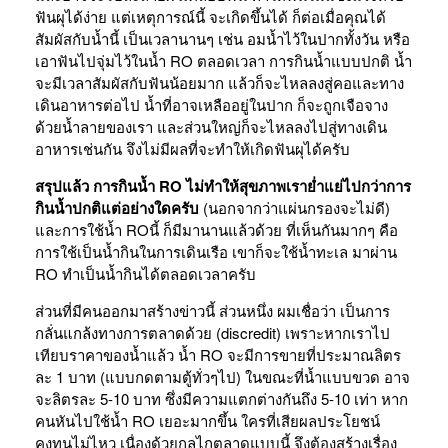
ฟันผุได้ง่าย แต่เหตุการณ์นี้ จะเกิดขึ้นได้ ก็ต่อเมื่อคุณได้
สัมผัสกับน้ำนี้ เป็นเวลานานๆ เช่น อมน้ำไว้ในปากทั้งวัน หรือ
เอาฟันไปจุ่มไว้ในน้ำ RO ตลอดเวลา การกินน้ำแบบปกติ น้ำ
จะมีเวลาสัมผัสกับฟันน้อยมาก แล้วก็จะไหลลงสู่คอและทาง
เดินอาหารต่อไป น้ำที่อาจเหลืออยู่ในปาก ก็จะถูกเจือจาง
ด้วยน้ำลายของเรา และส่วนใหญ่ก็จะไหลลงไปสู่ทางเดิน
อาหารเช่นกัน จึงไม่มีผลที่จะทำให้เกิดฟันผุได้ครับ
สรุปแล้ว การกินน้ำ RO ไม่ทำให้สุขภาพเราย่ำแย่ไปกว่าการ
กินน้ำปกติแต่อย่างใดครับ
(นอกจากว่าแผ่นกรองจะไม่ดี)
และการใช้น้ำ ROนี้ ก็มีมานานแล้วด้วย ที่เห็นกันมากๆ คือ
การใช้เป็นน้ำกินในการเดินเรือ เขาก็จะใช้น้ำทะเล มาผ่าน
RO ทำเป็นน้ำกินได้ตลอดเวลาครับ
ส่วนที่มีคนออกมาสร้างข่าวนี้ ส่วนหนึ่ง ผมเชื่อว่า เป็นการ
กลั่นแกล้งทางการตลาดด้วย (discredit) เพราะหากเราไป
เทียบราคาของน้ำแล้ว น้ำ RO จะมีการขายที่ประมาณลิตร
ละ 1 บาท (แบบกดตามตู้ทั่วๆไป) ในขณะที่น้ำแบบขวด อาจ
จะลิตรละ 5-10 บาท ซึ่งมีความแตกต่างกันถึง 5-10 เท่า หาก
คนหันไปใช้น้ำ RO เยอะมากขึ้น ใครที่เสียผลประโยชน์
คงทนไม่ไหว เนื่องด้วยกลไกตลาดแบบนี้ จึงต้องสร้างเรื่อง