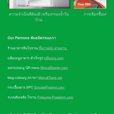
ความจำเป็นที่ต้องมี เครื่องกรองน้ำใน
การเลือกซื้อเครื่อ
บ้าน
Our Partners พันธมิตรของเรา
ร้านอาหารจีนโบราณ
ลิ้มกวงเม้ง สามย่าน
แฟ้มเมนูอาหาร สำเร็จรูป
แฟ้มเมนู.com
ออกแบบมนู QR menu
Menu9Design.com
blog แปลเมนู 3ภาษา
Menu8Trans.net
กระเบื้องยาง SPC
SincereFlooring.com
ระบบดับเพลิง โรงาน
Firepump-Firealarm.com