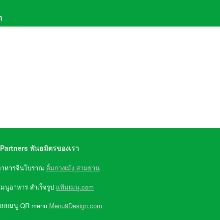
า
611-6069
,
081-957-9579
(จ-ศ 8:30-17:30)
e ID : @Greenwater
Partners พันธมิตรของเรา
อาหารจีนโบราณ
ลิ้มกวงเม้ง สามย่าน
เมนูอาหาร สำเร็จรูป
แฟ้มเมนู.com
แบบมนู QR menu
Menu9Design.com