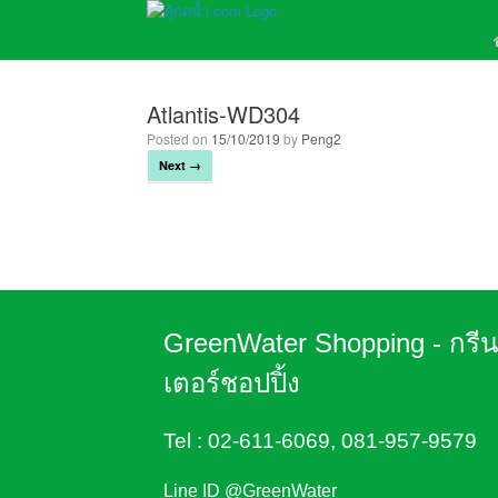
Atlantis-WD304
Posted on
15/10/2019
by
Peng2
Next →
GreenWater Shopping - กรี
เตอร์ชอปปิ้ง
Tel :
02-611-6069
,
081-957-9579
Line ID @GreenWater