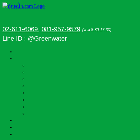
02-611-6069
,
081-957-9579
(จ-ศ 8:30-17:30)
Line ID : @Greenwater