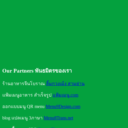
คุณประโยชน์จากการดื่มน้ำ
ถังน้ำดื่มแบบใดใส่น้ำได้ปลอดภัย
Our Partners พันธมิตรของเรา
ร้านอาหารจีนโบราณ
ลิ้มกวงเม้ง สามย่าน
แฟ้มเมนูอาหาร สำเร็จรูป
แฟ้มเมนู.com
ออกแบบมนู QR menu
Menu9Design.com
blog แปลเมนู 3ภาษา
Menu8Trans.net