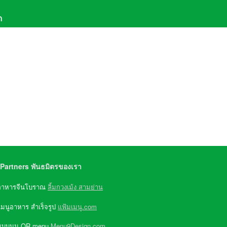
า
611-6069
,
081-957-9579
(จ-ศ 8:30-17:30)
e ID : @Greenwater
Partners พันธมิตรของเรา
อาหารจีนโบราณ
ลิ้มกวงเม้ง สามย่าน
เมนูอาหาร สำเร็จรูป
แฟ้มเมนู.com
แบบมนู QR menu
Menu9Design.com