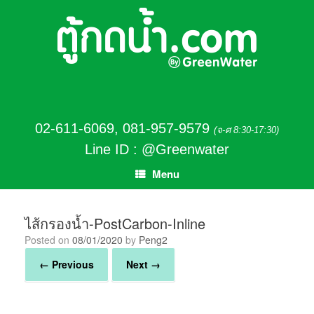
02-611-6069
,
081-957-9579
(จ-ศ 8:30-17:30)
Line ID : @Greenwater
Menu
ไส้กรองน้ำ-PostCarbon-Inline
Posted on
08/01/2020
by
Peng2
← Previous
Next →