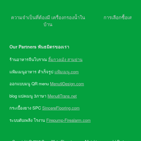
ความจำเป็นที่ต้องมี เครื่องกรองน้ำใน
การเลือกซื้อเครื่อ
บ้าน
Our Partners พันธมิตรของเรา
ร้านอาหารจีนโบราณ
ลิ้มกวงเม้ง สามย่าน
แฟ้มเมนูอาหาร สำเร็จรูป
แฟ้มเมนู.com
ออกแบบมนู QR menu
Menu9Design.com
blog แปลเมนู 3ภาษา
Menu8Trans.net
กระเบื้องยาง SPC
SincereFlooring.com
ระบบดับเพลิง โรงาน
Firepump-Firealarm.com