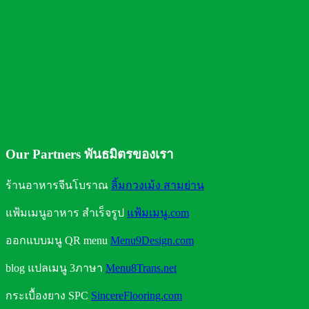
ถังน้ำดื่มแบบใดใส่น้ำได้ปลอดภัย
Our Partners พันธมิตรของเรา
ร้านอาหารจีนโบราณ
ลิ้มกวงเม้ง สามย่าน
แฟ้มเมนูอาหาร สำเร็จรูป
แฟ้มเมนู.com
ออกแบบมนู QR menu
Menu9Design.com
blog แปลเมนู 3ภาษา
Menu8Trans.net
กระเบื้องยาง SPC
SincereFlooring.com