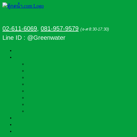
02-611-6069
,
081-957-9579
(จ-ศ 8:30-17:30)
Line ID : @Greenwater