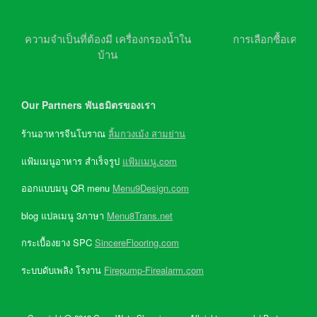
ความจำเป็นที่ต้องมี เครื่องกรองน้ำใน
การเลือกซื้อเครื่อ
บ้าน
Our Partners พันธมิตรของเรา
ร้านอาหารจีนโบราณ
ลิ้มกวงเม้ง สามย่าน
แฟ้มเมนูอาหาร สำเร็จรูป
แฟ้มเมนู.com
ออกแบบมนู QR menu
Menu9Design.com
blog แปลเมนู 3ภาษา
Menu8Trans.net
กระเบื้องยาง SPC
SincereFlooring.com
ระบบดับเพลิง โรงาน
Firepump-Firealarm.com