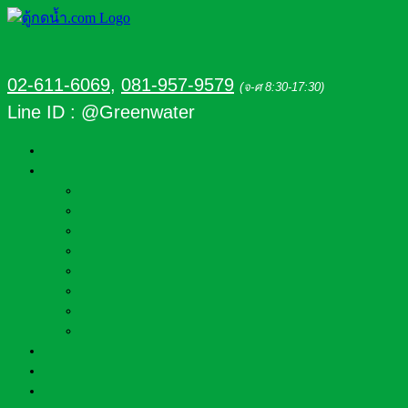
02-611-6069
,
081-957-9579
(จ-ศ 8:30-17:30)
Line ID : @Greenwater