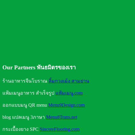
ถังน้ำดื่มแบบใดใส่น้ำได้ปลอดภัย
Our Partners พันธมิตรของเรา
ร้านอาหารจีนโบราณ
ลิ้มกวงเม้ง สามย่าน
แฟ้มเมนูอาหาร สำเร็จรูป
แฟ้มเมนู.com
ออกแบบมนู QR menu
Menu9Design.com
blog แปลเมนู 3ภาษา
Menu8Trans.net
กระเบื้องยาง SPC
SincereFlooring.com