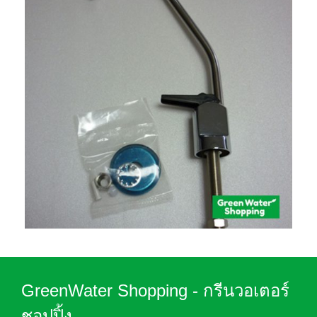
GreenWater Shopping - กรีนวอเตอร์
ชอปปิ้ง