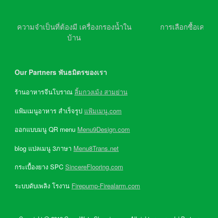
ความจำเป็นที่ต้องมี เครื่องกรองน้ำใน
การเลือกซื้อเครื่อ
บ้าน
Our Partners พันธมิตรของเรา
ร้านอาหารจีนโบราณ
ลิ้มกวงเม้ง สามย่าน
แฟ้มเมนูอาหาร สำเร็จรูป
แฟ้มเมนู.com
ออกแบบมนู QR menu
Menu9Design.com
blog แปลเมนู 3ภาษา
Menu8Trans.net
กระเบื้องยาง SPC
SincereFlooring.com
ระบบดับเพลิง โรงาน
Firepump-Firealarm.com