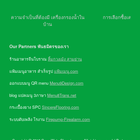
ความจำเป็นที่ต้องมี เครื่องกรองน้ำใน
การเลือกซื้อเครื่อ
บ้าน
Our Partners พันธมิตรของเรา
ร้านอาหารจีนโบราณ
ลิ้มกวงเม้ง สามย่าน
แฟ้มเมนูอาหาร สำเร็จรูป
แฟ้มเมนู.com
ออกแบบมนู QR menu
Menu9Design.com
blog แปลเมนู 3ภาษา
Menu8Trans.net
กระเบื้องยาง SPC
SincereFlooring.com
ระบบดับเพลิง โรงาน
Firepump-Firealarm.com