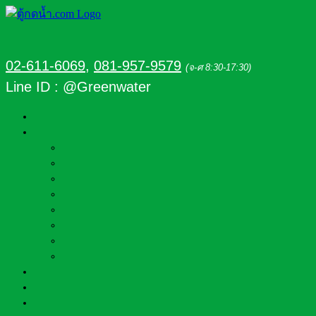
02-611-6069
,
081-957-9579
(จ-ศ 8:30-17:30)
Line ID : @Greenwater