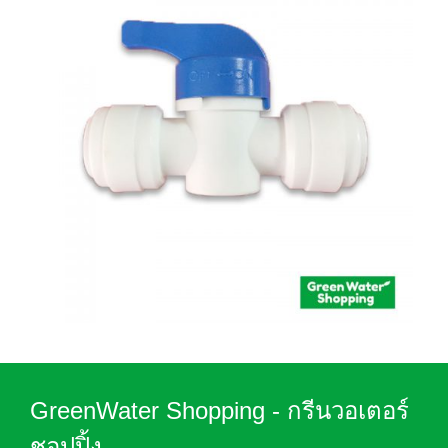
GreenWater Shopping - กรีนวอเตอร์
ชอปปิ้ง