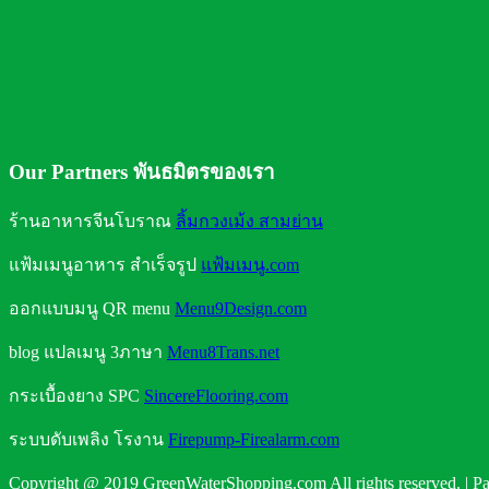
น้ำและประโยชน์ของน้ำ
คุณประโยชน์จากการดื่มน้ำ
ถังน้ำดื่มแบบใดใส่น้ำได้ปลอดภัย
Our Partners พันธมิตรของเรา
ร้านอาหารจีนโบราณ
ลิ้มกวงเม้ง สามย่าน
แฟ้มเมนูอาหาร สำเร็จรูป
แฟ้มเมนู.com
ออกแบบมนู QR menu
Menu9Design.com
blog แปลเมนู 3ภาษา
Menu8Trans.net
กระเบื้องยาง SPC
SincereFlooring.com
ระบบดับเพลิง โรงาน
Firepump-Firealarm.com
Copyright @ 2019 GreenWaterShopping.com All rights reserved. | Pa