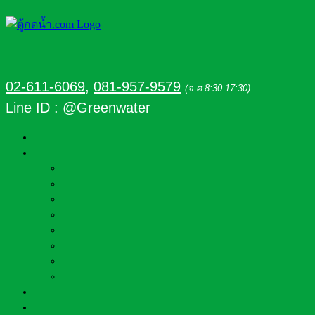
02-611-6069
,
081-957-9579
(จ-ศ 8:30-17:30)
Line ID : @Greenwater