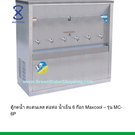
ตู้กดน้ำ สแตนเลส ต่อท่อ น้ำเย็น 6 ก๊อก Maxcool – รุ่น MC-
6P