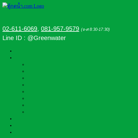
02-611-6069
,
081-957-9579
(จ-ศ 8:30-17:30)
Line ID : @Greenwater