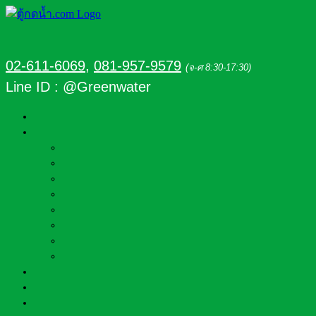
02-611-6069
,
081-957-9579
(จ-ศ 8:30-17:30)
Line ID : @Greenwater