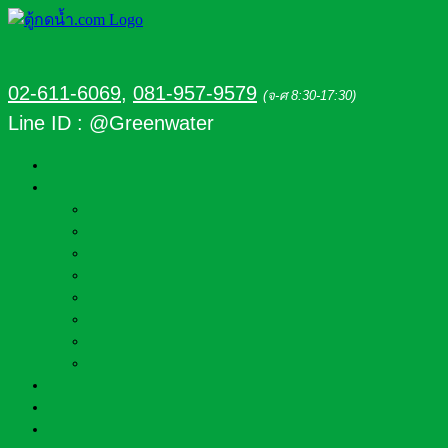
02-611-6069
,
081-957-9579
(จ-ศ 8:30-17:30)
Line ID : @Greenwater