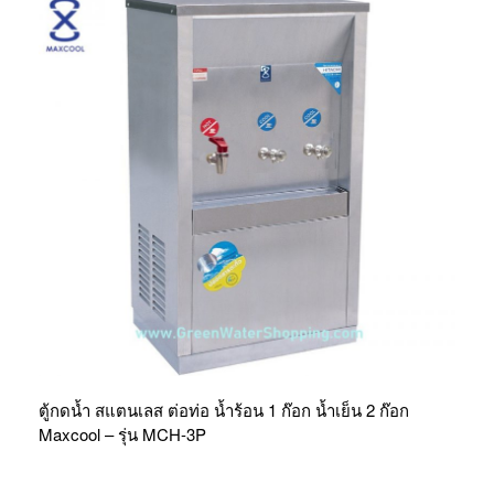
ตู้กดน้ำ สแตนเลส ต่อท่อ น้ำร้อน 1 ก๊อก น้ำเย็น 2 ก๊อก
Maxcool – รุ่น MCH-3P