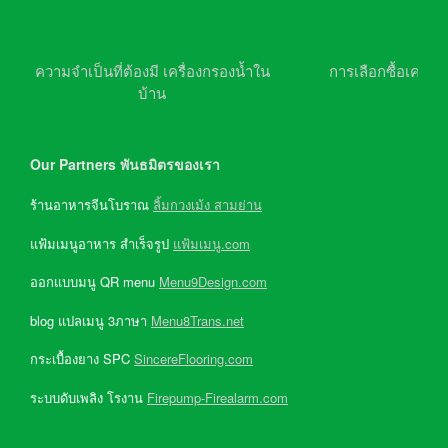
ความจำเป็นที่ต้องมี เครื่องกรองน้ำใน
การเลือกซื้อเครื่อ
บ้าน
Our Partners พันธมิตรของเรา
ร้านอาหารจีนโบราณ
ลิ้มกวงเม้ง สามย่าน
แฟ้มเมนูอาหาร สำเร็จรูป
แฟ้มเมนู.com
ออกแบบมนู QR menu
Menu9Design.com
blog แปลเมนู 3ภาษา
Menu8Trans.net
กระเบื้องยาง SPC
SincereFlooring.com
ระบบดับเพลิง โรงาน
Firepump-Firealarm.com