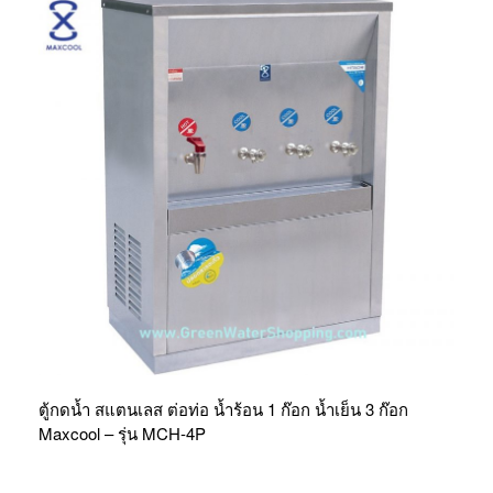
ตู้กดน้ำ สแตนเลส ต่อท่อ น้ำร้อน 1 ก๊อก น้ำเย็น 3 ก๊อก
Maxcool – รุ่น MCH-4P