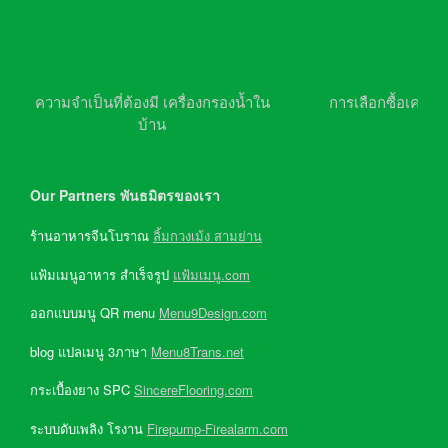
ความจำเป็นที่ต้องมี เครื่องกรองน้ำใน
การเลือกซื้อเครื่อ
บ้าน
Our Partners พันธมิตรของเรา
ร้านอาหารจีนโบราณ
ลิ้มกวงเม้ง สามย่าน
แฟ้มเมนูอาหาร สำเร็จรูป
แฟ้มเมนู.com
ออกแบบมนู QR menu
Menu9Design.com
blog แปลเมนู 3ภาษา
Menu8Trans.net
กระเบื้องยาง SPC
SincereFlooring.com
ระบบดับเพลิง โรงาน
Firepump-Firealarm.com