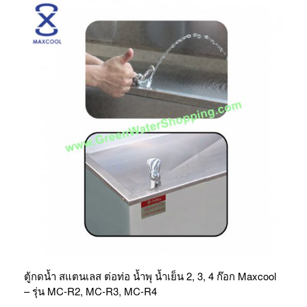
ตู้กดน้ำ สแตนเลส ต่อท่อ น้ำพุ น้ำเย็น 2, 3, 4 ก๊อก Maxcool
– รุ่น MC-R2, MC-R3, MC-R4