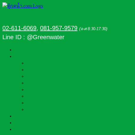
02-611-6069
,
081-957-9579
(จ-ศ 8:30-17:30)
Line ID : @Greenwater