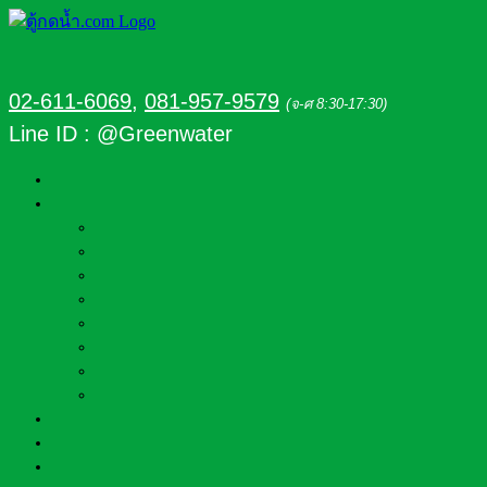
02-611-6069
,
081-957-9579
(จ-ศ 8:30-17:30)
Line ID : @Greenwater