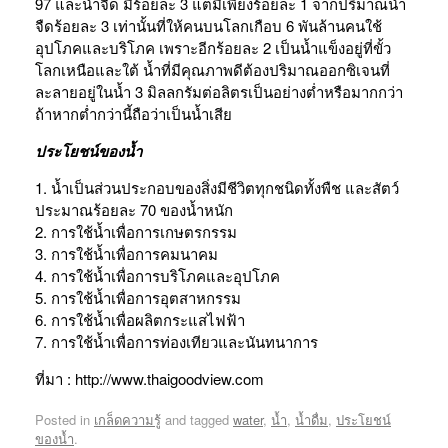
97 และน้ำจืด มีร้อยละ 3 แต่มีเพียงร้อยละ 1 จากปริมาณน้ำ
จืดร้อยละ 3 เท่านั้นที่ให้คนบนโลกเกือบ 6 พันล้านคนใช้
อุปโภคและบริโภค เพราะอีกร้อยละ 2 เป็นน้ำแข็งอยู่ที่ขั้ว
โลกเหนือและใต้ น้ำที่มีคุณภาพดีต้องปริมาณออกซิเจนที่
ละลายอยู่ในน้ำ 3 มิลลกรัมต่อลิตรเป็นอย่างต่ำหรือมากกว่า
ถ้าหากต่ำกว่านี้ถือว่าเป็นน้ำเสีย
ประโยชน์ของน้ำ
1. น้ำเป็นส่วนประกอบของสิ่งมีชีวิตทุกชนิดทั้งพืช และสัตว์
ประมาณร้อยละ 70 ของน้ำหนัก
2. การใช้น้ำเพื่อการเกษตรกรรม
3. การใช้น้ำเพื่อการคมนาคม
4. การใช้น้ำเพื่อการบริโภคและอุปโภค
5. การใช้น้ำเพื่อการอุตสาหกรรม
6. การใช้น้ำเพื่อผลิตกระแสไฟฟ้า
7. การใช้น้ำเพื่อการท่องเทียวและนันทนาการ
ที่มา : http://www.thaigoodview.com
Posted in
เกล็ดความรู้
and tagged
water
,
น้ำ
,
น้ำดื่ม
,
ประโยชน์
ของน้ำ
.