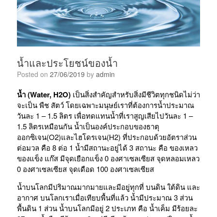
น้ำและประโยชน์ของน้ำ
Posted on
27/06/2019
by
admin
น้ำ (Water, H2O)
เป็นสิ่งสำคัญสำหรับสิ่งมีชีวิตทุกชนิดไม่ว่า
จะเป็น พืช สัตว์ โดยเฉพาะมนุษย์เราที่ต้องการน้ำประมาณ
วันละ 1 – 1.5 ลิตร เพื่อทดแทนน้ำที่เราสูญเสียไปวันละ 1 –
1.5 ลิตรเหมือนกัน น้ำเป็นองค์ประกอบของธาตุ
ออกซิเจน(O2)และไฮโดรเจน(H2) ที่ประกอบด้วยอัตราส่วน
ต่อมวล คือ 8 ต่อ 1 น้ำมีสถานะอยู่ได้ 3 สถานะ คือ ของเหลว
ของแข็ง แก๊ส มีจุดเยือกแข็ง 0 องศาเซลเซียส จุดหลอมเหลว
0 องศาเซลเซียส จุดเดือด 100 องศาเซลเซียส
น้ำบนโลกมีปริมาณมากมายและมีอยู่ทุกที่ บนดิน ใต้ดิน และ
อากาศ บนโลกเราเมื่อเทียบพื้นที่แล้ว น้ำมีประมาณ 3 ส่วน
พื้นดิน 1 ส่วน น้ำบนโลกมีอยู่ 2 ประเภท คือ น้ำเค็ม มีร้อยละ