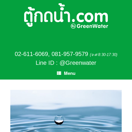
02-611-6069
,
081-957-9579
(จ-ศ 8:30-17:30)
Line ID : @Greenwater
Menu