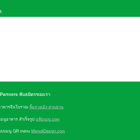
า
611-6069
,
081-957-9579
(จ-ศ 8:30-17:30)
e ID : @Greenwater
Partners พันธมิตรของเรา
อาหารจีนโบราณ
ลิ้มกวงเม้ง สามย่าน
เมนูอาหาร สำเร็จรูป
แฟ้มเมนู.com
แบบมนู QR menu
Menu9Design.com