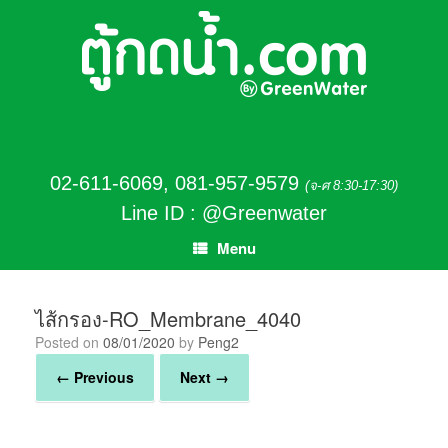
02-611-6069
,
081-957-9579
(จ-ศ 8:30-17:30)
Line ID : @Greenwater
Menu
ไส้กรอง-RO_Membrane_4040
Posted on
08/01/2020
by
Peng2
← Previous
Next →