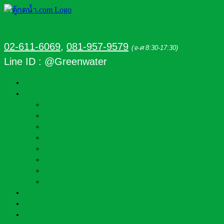
02-611-6069
,
081-957-9579
(จ-ศ 8:30-17:30)
Line ID : @Greenwater