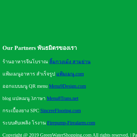
คุณประโยชน์จากการดื่มน้ำ
ถังน้ำดื่มแบบใดใส่น้ำได้ปลอดภัย
Our Partners พันธมิตรของเรา
ร้านอาหารจีนโบราณ
ลิ้มกวงเม้ง สามย่าน
แฟ้มเมนูอาหาร สำเร็จรูป
แฟ้มเมนู.com
ออกแบบมนู QR menu
Menu9Design.com
blog แปลเมนู 3ภาษา
Menu8Trans.net
กระเบื้องยาง SPC
SincereFlooring.com
ระบบดับเพลิง โรงาน
Firepump-Firealarm.com
Copyright @ 2019 GreenWaterShopping.com All rights reserved. | Pa