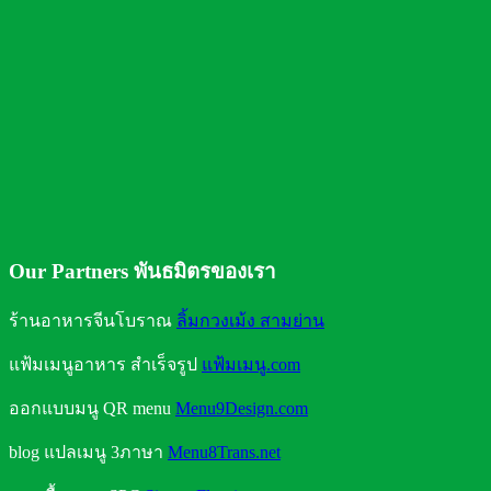
คุณประโยชน์จากการดื่มน้ำ
ถังน้ำดื่มแบบใดใส่น้ำได้ปลอดภัย
Our Partners พันธมิตรของเรา
ร้านอาหารจีนโบราณ
ลิ้มกวงเม้ง สามย่าน
แฟ้มเมนูอาหาร สำเร็จรูป
แฟ้มเมนู.com
ออกแบบมนู QR menu
Menu9Design.com
blog แปลเมนู 3ภาษา
Menu8Trans.net