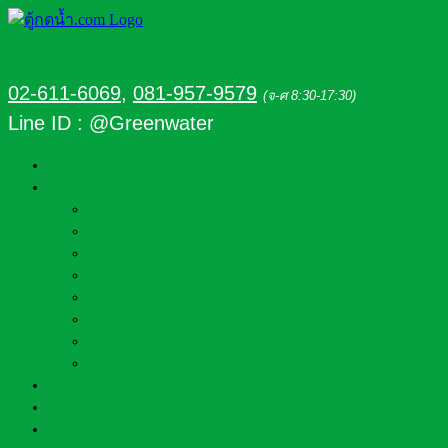
02-611-6069
,
081-957-9579
(จ-ศ 8:30-17:30)
Line ID : @Greenwater